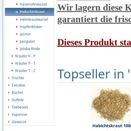
Hasenohrwurzel
Wir lagern diese K
Habichtskraut
garantiert die fri
Helmkrautwurzel
Hopfenblüten
Jasmin
Dieses Produkt st
Jiaogulan
Jatoba Rinde
Kräuter K - P
Kräuter P - T
Topseller in 
Kräuter T - Z
Früchte
Extrakte
Bücher
Duftöle
Teebeutel
Vaporizer
Gewürze
Habichtskraut 100