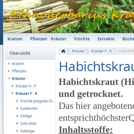
home
sitemap
s
Kratom
Pflanzen
Kräuter
Früchte
Extrakte
Büch
Kräuter
Kräuter F - K
Habichts
Übersicht
Habichtskra
Kratom
Pflanzen
Kräuter
Habichtskraut (Hi
Kräuter A - F
und getrocknet.
Kräuter F - K
Frische Jiaogulan Blätter
Das
hier angebotene
Goldmohn
entsprichthöchsterQ
Ginkgo
Gotu Kola
Inhaltsstoffe:
Galanga