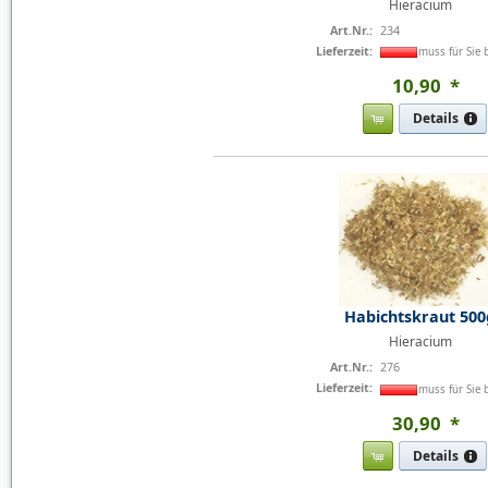
Hieracium
Art.Nr.:
234
Lieferzeit:
muss für Sie 
10
,
90
*
Details
Habichtskraut 500
Hieracium
Art.Nr.:
276
Lieferzeit:
muss für Sie 
30
,
90
*
Details