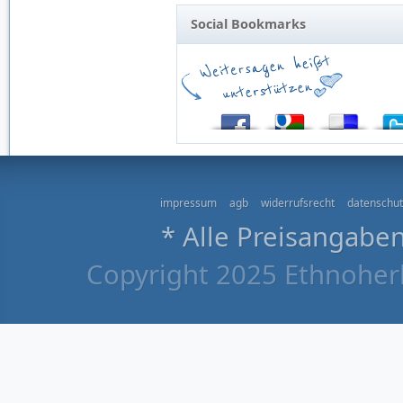
Social Bookmarks
impressum
agb
widerrufsrecht
datenschut
* Alle Preisangaben
Copyright 2025 Ethnoherb