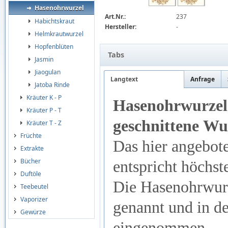
Hasenohrwurzel
Art.Nr.:
237
Habichtskraut
Hersteller:
-
Helmkrautwurzel
Hopfenblüten
Tabs
Jasmin
Jiaogulan
Langtext
Anfrage
Jatoba Rinde
Kräuter K - P
Hasenohrwurzel 
Kräuter P - T
geschnittene Wu
Kräuter T - Z
Früchte
Das hier angebote
Extrakte
Bücher
entspricht höchst
Duftöle
Die Hasenohrwurz
Teebeutel
Vaporizer
genannt und in de
Gewürze
eingenommen.