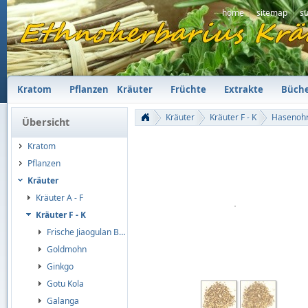
home
sitemap
s
Kratom
Pflanzen
Kräuter
Früchte
Extrakte
Büch
Kräuter
Kräuter F - K
Hasenohr
Übersicht
Kratom
Pflanzen
Kräuter
Kräuter A - F
Kräuter F - K
Frische Jiaogulan Blätter
Goldmohn
Ginkgo
Gotu Kola
Galanga