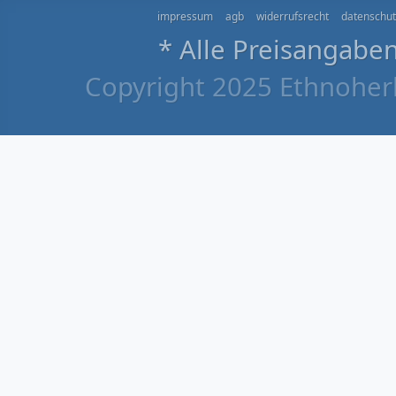
impressum
agb
widerrufsrecht
datenschut
* Alle Preisangaben
Copyright 2025 Ethnoherb