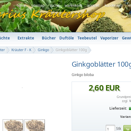
home
sitemap
suche
warenkorb
kontakt
kundeninfo
m
üchte
Extrakte
Bücher
Duftöle
Teebeutel
Vaporizer
Gew
ter
Kräuter F - K
Ginkgo
Ginkgoblätter 100g
Ginkgoblätter 100
Ginkgo biloba
2
,
60
EUR
Grundpre
zzgl.
V
Lieferzeit:
Varian
Stk