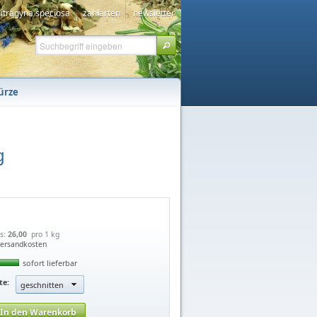
itragyna speciosa
zahlarten
newsletter
ürze
g
is:
26,00 
pro 1 kg
ersandkosten
sofort lieferbar
te:
geschnitten
In den Warenkorb