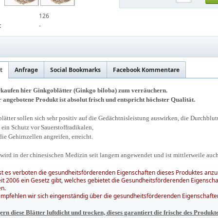
126
:
-
t
Anfrage
Social Bookmarks
Facebook Kommentare
kaufen hier Ginkgoblätter (Ginkgo biloba) zum verräuchern.
r angebotene Produkt ist absolut frisch und entspricht höchster Qualität.
lätter sollen sich sehr positiv auf die Gedächtnisleistung auswirken, die Durchblu
 ein Schutz vor Sauerstoffradikalen,
ie Gehirnzellen angreifen, erreicht.
wird in der chinesischen Medizin seit langem angewendet und ist mittlerweile auch
ist es verboten die gesundheitsförderenden Eigenschaften dieses Produktes anzu
eit 2006 ein Gesetz gibt, welches gebietet die Gesundheitsförderenden Eigenscha
n.
mpfehlen wir sich eingenständig über die gesundheitsförderenden Eigenschaften
ern diese Blätter luftdicht und trocken, dieses garantiert die frische des Produkt