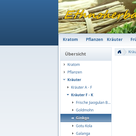
Kratom
Pflanzen
Kräuter
Fr
Kräu
Übersicht
Kratom
Pflanzen
Kräuter
Kräuter A - F
Kräuter F - K
Frische Jiaogulan Blätter
Goldmohn
Ginkgo
Gotu Kola
Galanga