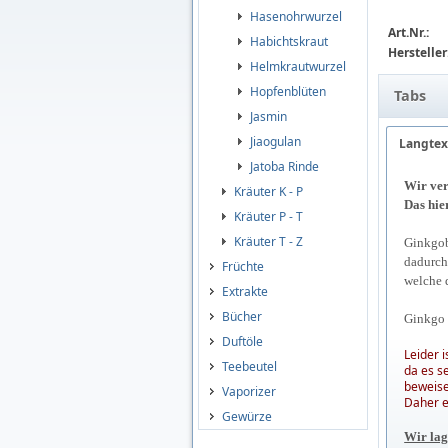
Hasenohrwurzel
Art.Nr.:
Habichtskraut
Hersteller
Helmkrautwurzel
Hopfenblüten
Tabs
Jasmin
Jiaogulan
Langtex
Jatoba Rinde
Wir ver
Kräuter K - P
Das hie
Kräuter P - T
Kräuter T - Z
Ginkgob
dadurch
Früchte
welche d
Extrakte
Bücher
Ginkgo 
Duftöle
Leider 
Teebeutel
da es s
beweise
Vaporizer
Daher e
Gewürze
Wir lag